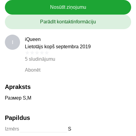
Nosūtīt ziņojumu
Parādīt kontaktinformāciju
iQueen
I
Lietotājs kopš septembra 2019
5 sludinājumu
Abonēt
Apraksts
Размер S,M
Papildus
Izmērs
S