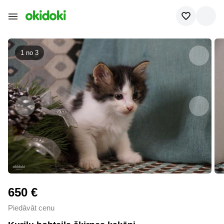
1 no
3
650 €
Piedāvāt cenu