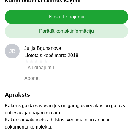
Kuriļu bobteila šķirnes kaķēni
Nosūtīt ziņojumu
Parādīt kontaktinformāciju
Julija Brjuhanova
JB
Lietotājs kopš marta 2018
1 sludinājumu
Abonēt
Apraksts
Kaķēns gaida savus mīļus un gādīgus vecākus un gatavs
doties uz jaunajām mājām.
Kaķēns ir vakcinēts atbilstoši vecumam un ar pilnu
dokumentu komplektu.