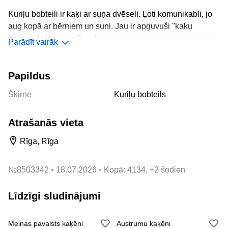
Kuriļu bobteili ir kaķi ar suņa dvēseli. Ļoti komunikabli, jo
aug kopā ar bērniem un suni. Jau ir apguvuši "kaķu
etiķetes" prasības. Esat laipni aicināti sazināties ar mums,
Parādīt vairāk
lai uzzinātu vairāk informācijas.
Audzētava Niniko Star.
Papildus
Vairāk informācijas mājās lapā.
Šķirne
Kuriļu bobteils
Atrašanās vieta
Rīga, Rīga
№
8503342
18.07.2026
Kopā: 4134, +2 šodien
Līdzīgi sludinājumi
Meinas pavalsts kaķēni
Austrumu kaķēni