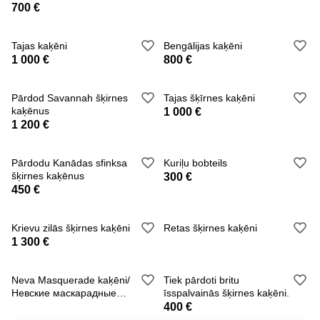
700 €
Tajas kaķēni
Bengālijas kaķēni
1 000 €
800 €
Pārdod Savannah šķirnes
Tajas šķīrnes kaķēni
kaķēnus
1 000 €
1 200 €
Pārdodu Kanādas sfinksa
Kuriļu bobteils
šķirnes kaķēnus
300 €
450 €
Krievu zilās šķirnes kaķēni
Retas šķirnes kaķēni
1 300 €
Neva Masquerade kaķēni/
Tiek pārdoti britu
Невские маскарадные
īsspalvainās šķirnes kaķēni.
kaķēni
400 €