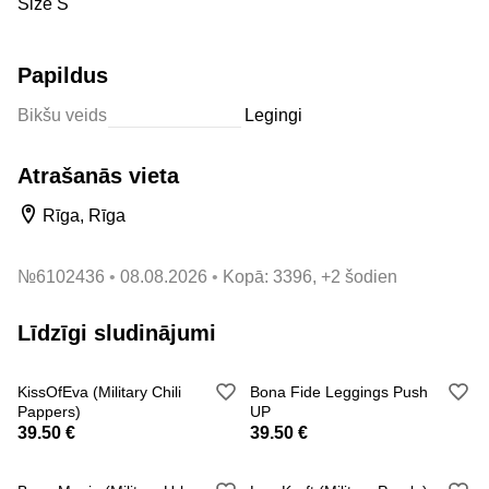
Size S
Papildus
Bikšu veids
Legingi
Atrašanās vieta
Rīga, Rīga
№
6102436
08.08.2026
Kopā: 3396, +2 šodien
Līdzīgi sludinājumi
KissOfEva (Military Chili
Bona Fide Leggings Push
Pappers)
UP
39.50 €
39.50 €