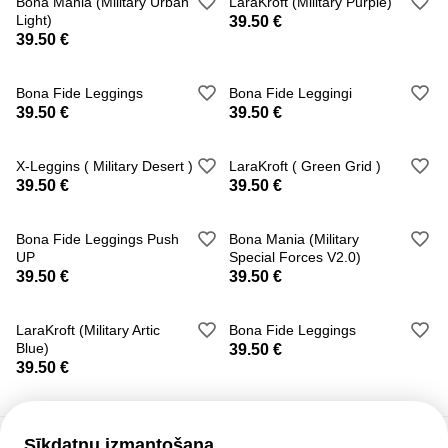
Bona Mania (Military Urban
LaraKroft (Military Purple)
Light)
39.50 €
39.50 €
Bona Fide Leggings
Bona Fide Leggingi
39.50 €
39.50 €
X-Leggins ( Military Desert )
LaraKroft ( Green Grid )
39.50 €
39.50 €
Bona Fide Leggings Push
Bona Mania (Military
UP
Special Forces V2.0)
39.50 €
39.50 €
LaraKroft (Military Artic
Bona Fide Leggings
Blue)
39.50 €
39.50 €
Sīkdatņu izmantošana