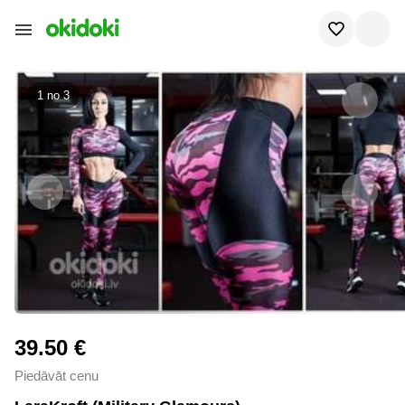
1 no
3
39.50 €
Piedāvāt cenu