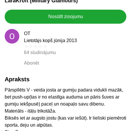
LaraKroft (Military Glamours)
Nosūtīt ziņojumu
OT
Lietotājs kopš jūnija 2013
64 sludinājumu
Abonēt
Apraksts
Pārspīlēts V - veida josta ar gumiju padara vidukli mazāk,
bet push-up(tas ir no elastīga auduma un pāris šuves ar
gumiju iekšpusē) paceļ un noapaļo savu dibenu.
Materiāls - itāļu trikotāža.
Biksēs iet ar augsto jostu (kas var iešūt). Ir lieliski piemēroti
sporta, deju un atpūtas.