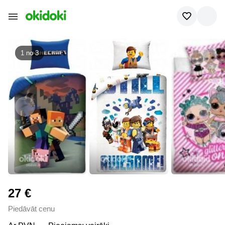
1 no
3
27 €
Piedāvāt cenu