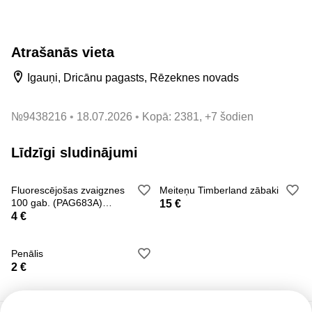
Atrašanās vieta
Igauņi, Dricānu pagasts, Rēzeknes novads
№
9438216
18.07.2026
Kopā: 2381, +7 šodien
Līdzīgi sludinājumi
Fluorescējošas zvaigznes
Meiteņu Timberland zābaki
100 gab. (PAG683A)
15 €
daudzkrāsaini
4 €
Penālis
2 €