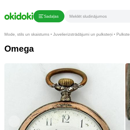
Kopēt saiti
Sadaļas
Paziņojums par pārkāpumu
Mode, stils un skaistums
Juvelierizstrādājumi un pulksteņi
Pulkste
Omega