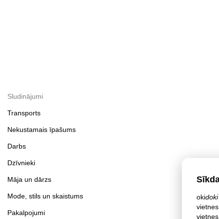
Sludinājumi
Transports
Nekustamais īpašums
Darbs
Dzīvnieki
Sīkd
Māja un dārzs
Mode, stils un skaistums
oki
doki
vietnes
Pakalpojumi
vietnes