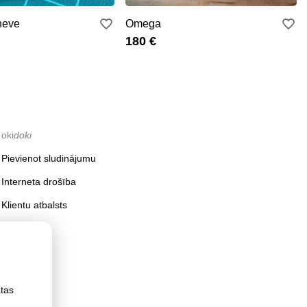
Omega
neve
180 €
oki
doki
Pievienot sludinājumu
Interneta drošība
Klientu atbalsts
ātas