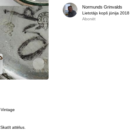
Normunds Grinvalds
Normunds Grinvalds
Lietotājs kopš jūnija 2018
Lietotājs kopš jūnija 2018
Abonēt
0,0
Abonēt
-Vintage
katīt attēlus.