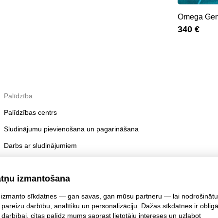
Omega Ge
340 €
Palīdzība
Palīdzības centrs
Sludinājumu pievienošana un pagarināšana
Darbs ar sludinājumiem
Publicēšanas noteikumi
atņu izmantošana
Konta drošība
izmanto sīkdatnes — gan savas, gan mūsu partneru — lai nodrošinātu
 pareizu darbību, analītiku un personalizāciju. Dažas sīkdatnes ir oblig
 darbībai, citas palīdz mums saprast lietotāju intereses un uzlabot