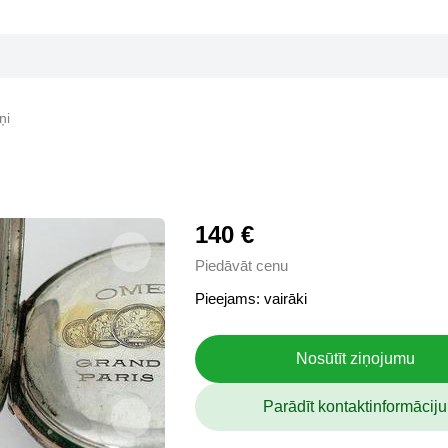
ņi
140 €
Piedāvāt cenu
Pieejams: vairāki
Nosūtīt ziņojumu
Parādīt kontaktinformāciju