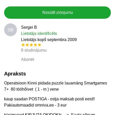
Nosūtīt ziņojumu
Sergei B
SB
Lietotājs identificēts
Lietotājs kopš septembra 2009
8 sludinājumu
Abonēt
Apraksts
Operatsioon Kinni pidada puzzle lauamäng Smartgames
7+ 80 tööhõivet ( 1 - m ) vene
kaup saadan POSTIGA - ostja maksab posti eest!!
Pakiautomaadid omniva.ee - 3 eur
küsimused KIRJUTA OKIDOKIs --> Saata sõnum