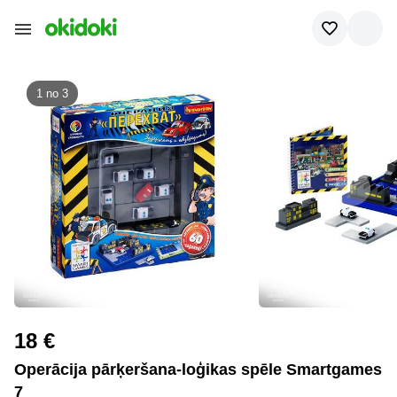
1 no
3
18 €
Operācija pārķeršana-loģikas spēle Smartgames
7