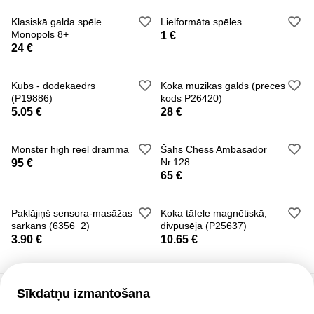
В комплект входят: буклет с 60 заданиями и ответами,
Klasiskā galda spēle
Lielformāta spēles
11 пазлов, игровая доска, резинка.
Monopols 8+
1 €
24 €
Размер игрового поля: 19 см х 1 см х 19 см. Высота
фигурок: 3 см.
Kubs - dodekaedrs
Koka mūzikas galds (preces
(P19886)
kods P26420)
5.05 €
28 €
Monster high reel dramma
Šahs Chess Ambasador
Nr.128
95 €
65 €
Paklājiņš sensora-masāžas
Koka tāfele magnētiskā,
sarkans (6356_2)
divpusēja (P25637)
3.90 €
10.65 €
Sīkdatņu izmantošana