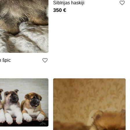
Sibīrijas haskiji
350 €
 špic