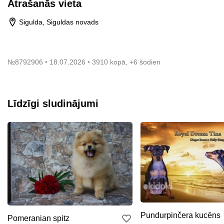
Atrašanās vieta
Sigulda, Siguldas novads
№
8792906
18.07.2026
3910 kopā, +6 šodien
Līdzīgi sludinājumi
Pundurpinčera kucēns
Pomeranian spitz