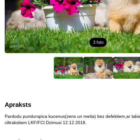
3
foto
Apraksts
Pardodu pundurspica kucenus(zens un meita) bez defektiem,ar lab
ciltrakstiem LKF/FCI.Dzimusi 12.12.2018.