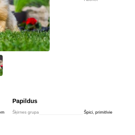
0,0
Abonēt
Papildus
iem
Šķirnes grupa
Špici, primitīvie