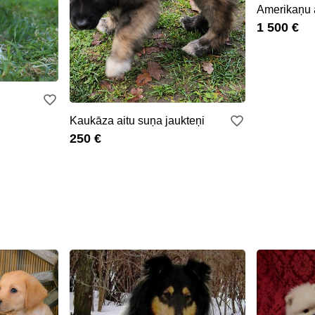
Amerikaņu 
1 500 €
Kaukāza aitu suņa jaukteņi
250 €