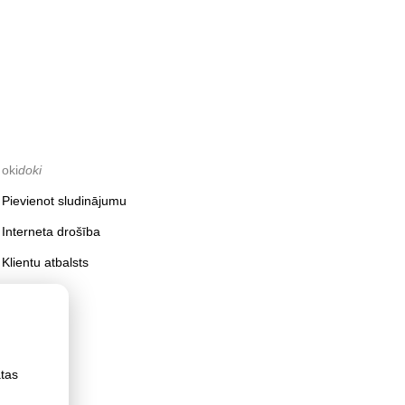
oki
doki
Pievienot sludinājumu
Interneta drošība
Klientu atbalsts
ātas