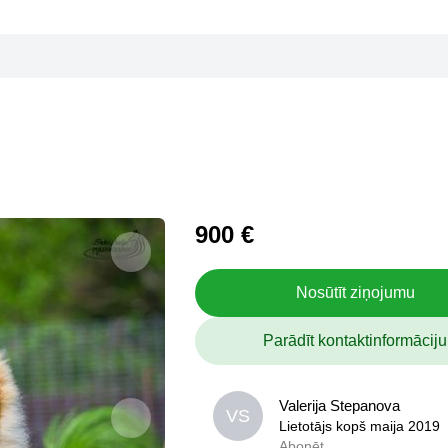
900 €
Nosūtīt ziņojumu
Parādīt kontaktinformāciju
Valerija Stepanova
Valerija Stepanova
VS
VS
Lietotājs kopš maija 2019
Lietotājs kopš maija 2019
Abonēt