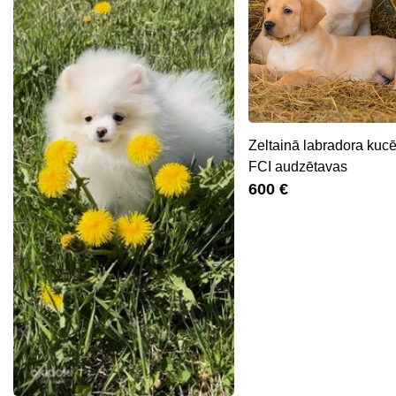
Zeltainā labradora kucē
FCI audzētavas
600 €