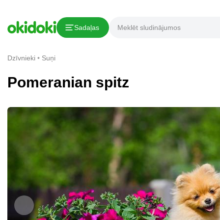
Kopēt saiti
Sadaļas
Paziņojums par pārkāpumu
Dzīvnieki
Suņi
Pomeranian spitz