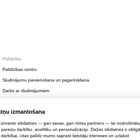
Palīdzība
Palīdzības centrs
Sludinājumu pievienošana un pagarināšana
Darbs ar sludinājumiem
Publicēšanas noteikumi
atņu izmantošana
Konta drošība
izmanto sīkdatnes — gan savas, gan mūsu partneru — lai nodrošinātu
 pareizu darbību, analītiku un personalizāciju. Dažas sīkdatnes ir oblig
 darbībai, citas palīdz mums saprast lietotāju intereses un uzlabot