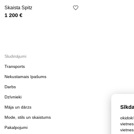
Skaista Spitz
1 200 €
Sludinājumi
Transports
Nekustamais īpašums
Darbs
Dzīvnieki
Sīkd
Māja un dārzs
Mode, stils un skaistums
oki
doki
vietnes
Pakalpojumi
vietnes