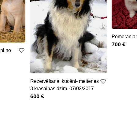
Pomeranian
700 €
ni no
Rezervēšanai kucēni- meitenes
3 krāsainas dzim. 07/02/2017
600 €