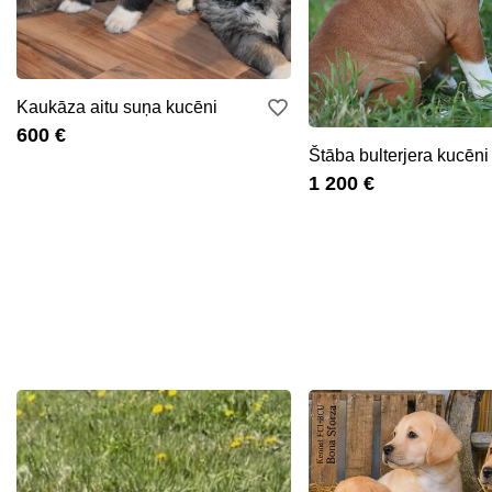
Kaukāza aitu suņa kucēni
600 €
Štāba bulterjera kucēni
1 200 €