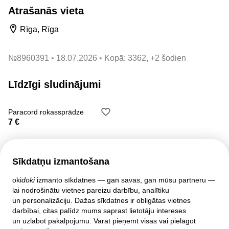
Atrašanās vieta
Rīga, Rīga
№
8960391
18.07.2026
Kopā: 3362, +2 šodien
Līdzīgi sludinājumi
Paracord rokassprādze
7 €
Sīkdatņu izmantošana
Klientu atbalsts
oki
doki
izmanto sīkdatnes — gan savas, gan mūsu partneru —
lai nodrošinātu vietnes pareizu darbību, analītiku
Palīdzība
un personalizāciju. Dažas sīkdatnes ir obligātas vietnes
Politika un līgumi
darbībai, citas palīdz mums saprast lietotāju intereses
Privātuma iestatījumi
un uzlabot pakalpojumu. Varat pieņemt visas vai pielāgot