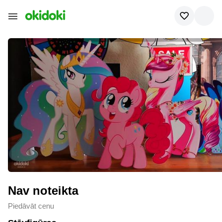
Nav noteikta
Piedāvāt cenu