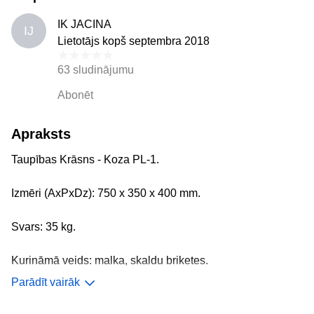
IK JACINA
IJ
Lietotājs kopš septembra 2018
63 sludinājumu
Abonēt
Apraksts
Taupības Krāsns - Koza PL-1.
Izmēri (AxPxDz): 750 x 350 x 400 mm.
Svars: 35 kg.
Kurināmā veids: malka, skaldu briketes.
Parādīt vairāk
Garantija: 2 gadi.