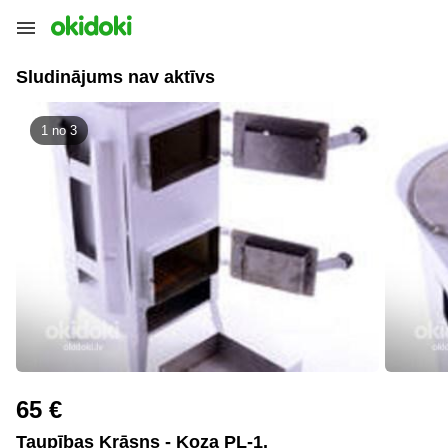
Sludinājums nav aktīvs
1 no
3
65 €
Taupības Krāsns - Koza PL-1.