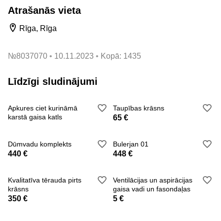
Atrašanās vieta
Ražots: Polija.
Nominālā jauda: 5 kW.
Rīga, Rīga
Masimālā telpas apsildes jauda: 7 kW.
№
8037070
10.11.2023
Kopā: 1435
Dūmvada diametrs: 120 mm.
Līdzīgi sludinājumi
Apsildāmā telpa: m2 – 70 kv. m.
Apkures ciet kurināmā
Taupības krāsns
karstā gaisa katls
65 €
Veikals - Rīga, Matīsa iela 64.
Dūmvadu komplekts
Bulerjan 01
440 €
448 €
Печки – буржуйки – изготовленные из стали толщиной
2-3 мм.
Kvalitatīva tērauda pirts
Ventilācijas un aspirācijas
Внутри печка выложена шамотным кирпичом.
krāsns
gaisa vadi un fasondaļas
350 €
5 €
Качественный товар- цены производителя.