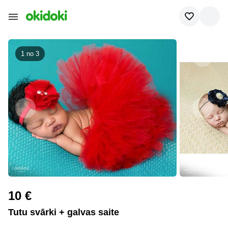
1 no
3
10 €
Tutu svārki + galvas saite