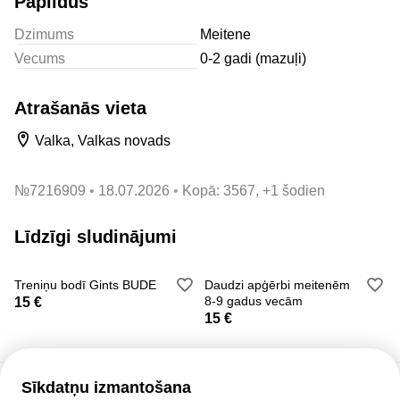
Papildus
Dzimums
Meitene
Vecums
0-2 gadi (mazuļi)
Atrašanās vieta
Valka, Valkas novads
№
7216909
18.07.2026
Kopā: 3567, +1 šodien
Līdzīgi sludinājumi
Treniņu bodī Gints BUDE
Daudzi apģērbi meitenēm
8-9 gadus vecām
15 €
15 €
Sīkdatņu izmantošana