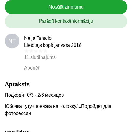
Nosūtīt ziņojumu
Parādīt kontaktinformāciju
Nelja Tshailo
NT
Lietotājs kopš janvāra 2018
11 sludinājums
Abonēt
Apraksts
Подходит 0/3 - 2/6 месяцев
Юбочка туту+повязка на головку/...Подойдет для
фотосессии