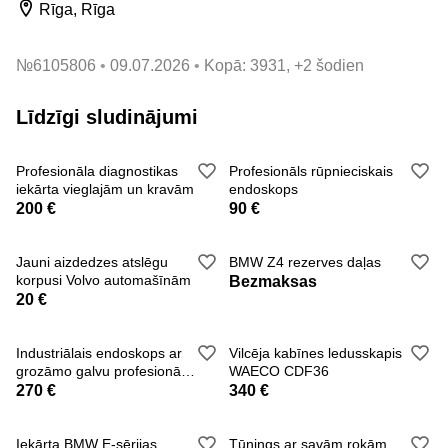
Rīga, Rīga
№
6105806
09.07.2026
Kopā: 3931, +2 šodien
Līdzīgi sludinājumi
Profesionāla diagnostikas
Profesionāls rūpnieciskais
iekārta vieglajām un kravām
endoskops
200 €
90 €
Jauni aizdedzes atslēgu
BMW Z4 rezerves daļas
korpusi Volvo automašīnām
Bezmaksas
20 €
Industriālais endoskops ar
Vilcēja kabīnes ledusskapis
grozāmo galvu profesionālai
WAECO CDF36
lieto
270 €
340 €
Iekārta BMW E-sērijas
Tūnings ar savām rokām