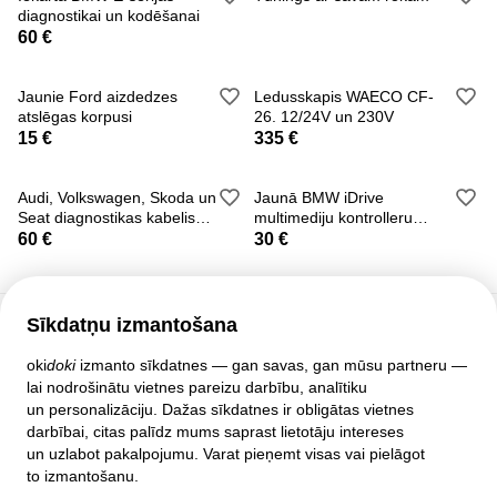
diagnostikai un kodēšanai
60 €
Jaunie Ford aizdedzes
Ledusskapis WAECO CF-
atslēgas korpusi
26. 12/24V un 230V
15 €
335 €
Audi, Volkswagen, Skoda un
Jaunā BMW iDrive
Seat diagnostikas kabelis
multimediju kontrolleru
Vag-com
paplāksne
60 €
30 €
Sīkdatņu izmantošana
Klientu atbalsts
oki
doki
izmanto sīkdatnes — gan savas, gan mūsu partneru —
lai nodrošinātu vietnes pareizu darbību, analītiku
Palīdzība
un personalizāciju. Dažas sīkdatnes ir obligātas vietnes
Politika un līgumi
darbībai, citas palīdz mums saprast lietotāju intereses
Privātuma iestatījumi
un uzlabot pakalpojumu. Varat pieņemt visas vai pielāgot
Pilnā mājas lapas versija
to izmantošanu.