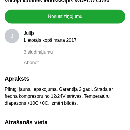
Vilcēja kabīnes ledusskapis WAECO CD30
Nosūtīt ziņojumu
Julijs
J
Lietotājs kopš marta 2017
3 sludinājumu
Abonēt
Apraksts
Pilnīgi jauns, iepakojumā. Garantija 2 gadi. Strādā ar
freona kompresoru no 12/24V strāvas. Temperatūru
diapazons +10C / 0C. Izmērī bildēs.
Atrašanās vieta