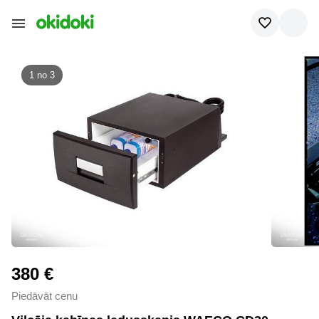
1 no
3
380 €
Piedāvāt cenu