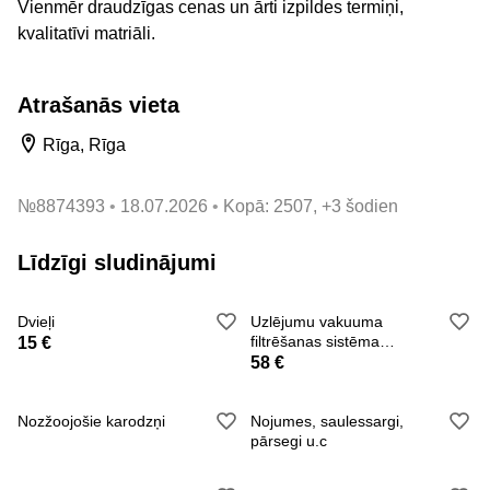
Vienmēr draudzīgas cenas un ārti izpildes termiņi,
kvalitatīvi matriāli.
Atrašanās vieta
Rīga, Rīga
№
8874393
18.07.2026
Kopā: 2507, +3 šodien
Līdzīgi sludinājumi
Dvieļi
Uzlējumu vakuuma
filtrēšanas sistēma
15 €
(vakuuma filtrs)
58 €
Nozžoojošie karodzņi
Nojumes, saulessargi,
pārsegi u.c