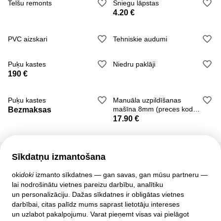
Telšu remonts
Sniegu lāpstas
4.20 €
PVC aizskari
Tehniskie audumi
Puķu kastes
Niedru paklāji
190 €
Puķu kastes
Manuāla uzpildīšanas
mašīna 8mm (preces kods
Bezmaksas
P25636)
17.90 €
Sīkdatņu izmantošana
Klientu atbalsts
oki
doki
izmanto sīkdatnes — gan savas, gan mūsu partneru —
lai nodrošinātu vietnes pareizu darbību, analītiku
Palīdzība
un personalizāciju. Dažas sīkdatnes ir obligātas vietnes
Politika un līgumi
darbībai, citas palīdz mums saprast lietotāju intereses
Privātuma iestatījumi
un uzlabot pakalpojumu. Varat pieņemt visas vai pielāgot