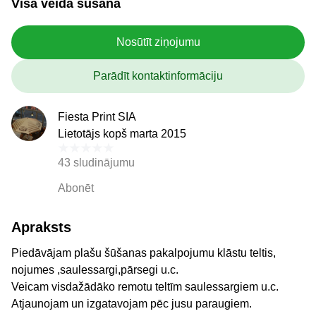
Visa veida šūšana
Nosūtīt ziņojumu
Parādīt kontaktinformāciju
Fiesta Print SIA
Lietotājs kopš marta 2015
43 sludinājumu
Abonēt
Apraksts
Piedāvājam plašu šūšanas pakalpojumu klāstu teltis,
nojumes ,saulessargi,pārsegi u.c.
Veicam visdažādāko remotu teltīm saulessargiem u.c.
Atjaunojam un izgatavojam pēc jusu paraugiem.