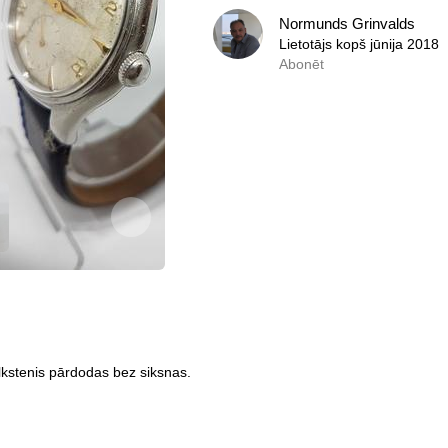
Normunds Grinvalds
Normunds Grinvalds
Lietotājs kopš jūnija 2018
Lietotājs kopš jūnija 2018
Abonēt
0,0
Abonēt
lkstenis pārdodas bez siksnas.