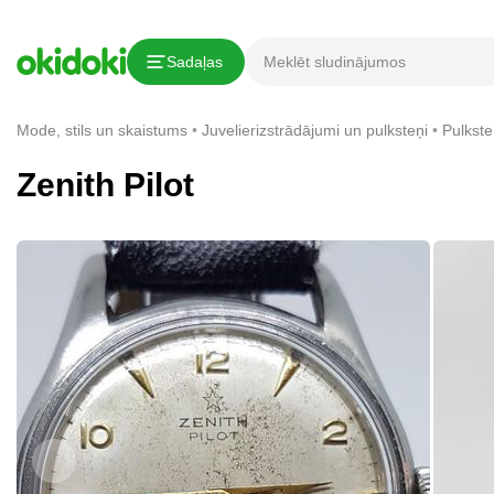
Kopēt saiti
Sadaļas
Paziņojums par pārkāpumu
Mode, stils un skaistums
Juvelierizstrādājumi un pulksteņi
Pulkste
Zenith Pilot