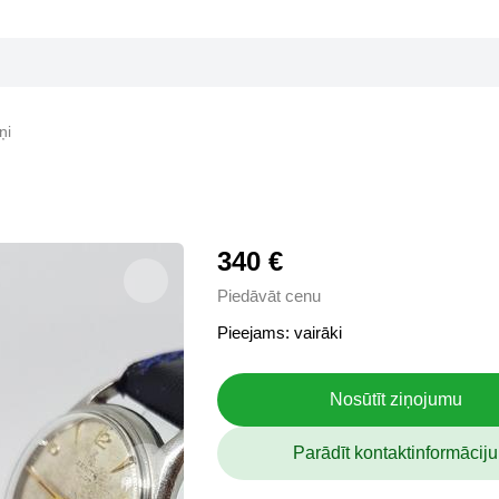
ņi
340 €
Piedāvāt cenu
Pieejams: vairāki
Nosūtīt ziņojumu
Parādīt kontaktinformāciju