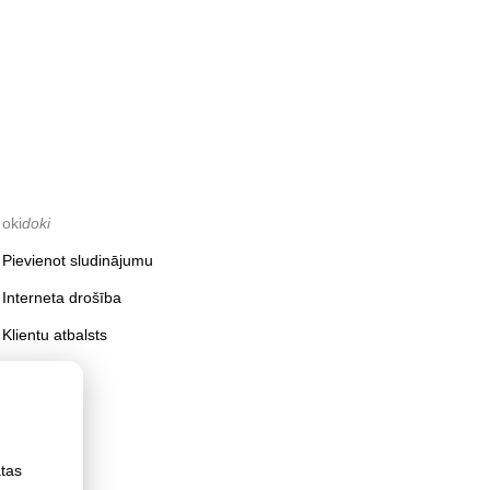
oki
doki
Pievienot sludinājumu
Interneta drošība
Klientu atbalsts
ātas