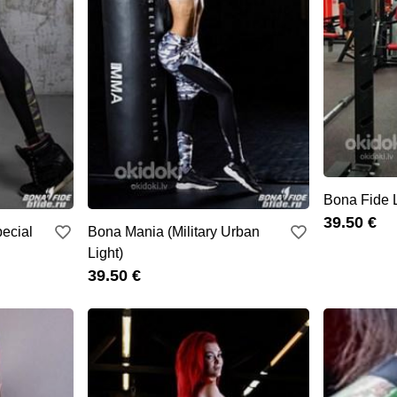
Bona Fide 
39.50 €
pecial
Bona Mania (Military Urban
Light)
39.50 €