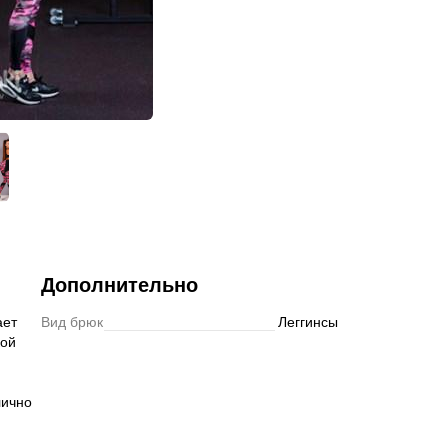
Подписаться
Дополнительно
ает
Вид брюк
Леггинсы
кой
лично