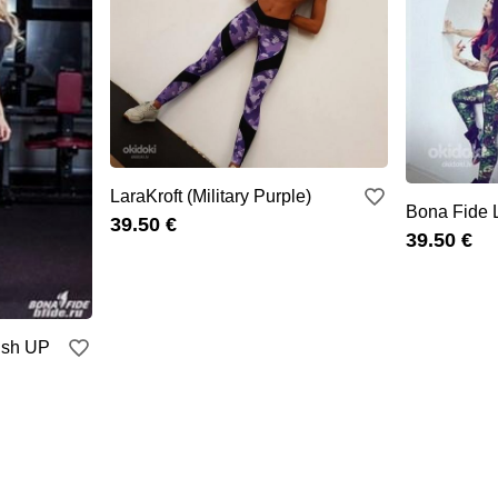
LaraKroft (Military Purple)
Bona Fide 
39.50 €
39.50 €
ush UP