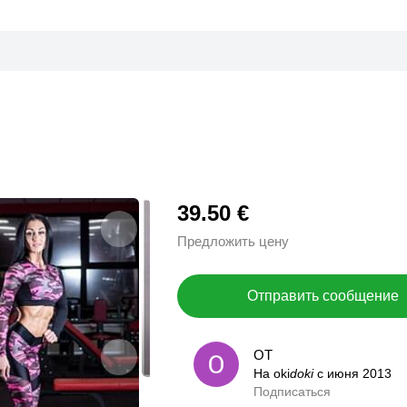
39.50 €
Предложить цену
Отправить сообщение
ОТ
ОТ
На oki
На oki
doki
doki
с июня 2013
с июня 2013
Подписаться
0,0