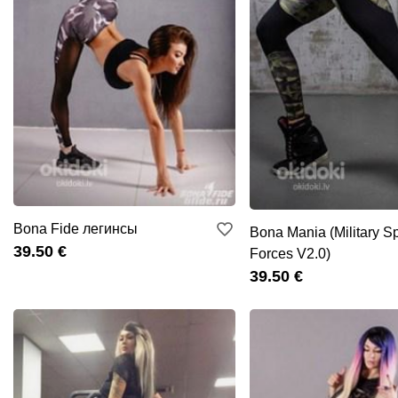
Bona Fide легинсы
Bona Mania (Military S
39.50 €
Forces V2.0)
39.50 €