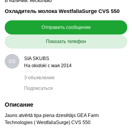
В наличии: несколько
Охладитель молока WestfaliaSurge CVS 550
Отправить сообщение
Показать телефон
SIA SKUBS
SS
На oki
doki
с мая 2014
3 объявления
Подписаться
Описание
Jauns atvērtā tipa piena dzesētājs GEA Farm
Technologies ( WestfaliaSurge) CVS 550