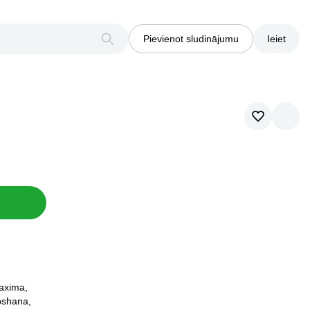
Pievienot sludinājumu
Ieiet
Maxima,
opshana,