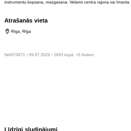
instrumentu kopsana, mazgasana. Velams centra rajona vai Imanta. U
Atrašanās vieta
Rīga, Rīga
№
6075871
09.07.2026
2693 kopā, +5 šodien
Līdzīgi sludinājumi