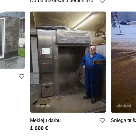
Darba meklēšana demontāžā
Meklēju darbu
Sniega tīrī
1 000 €