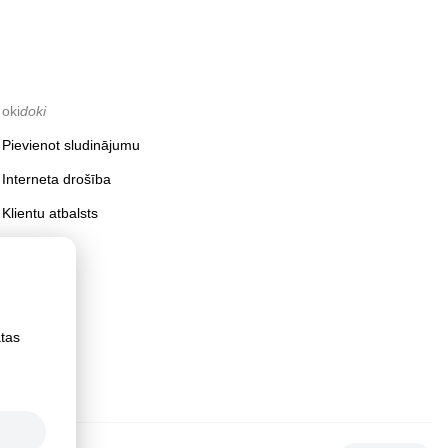
oki
doki
Pievienot sludinājumu
Interneta drošība
Klientu atbalsts
ātas