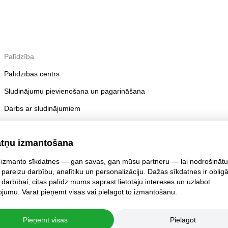
Palīdzība
Palīdzības centrs
Sludinājumu pievienošana un pagarināšana
Darbs ar sludinājumiem
Publicēšanas noteikumi
atņu izmantošana
Konta drošība
izmanto sīkdatnes — gan savas, gan mūsu partneru — lai nodrošinātu
 pareizu darbību, analītiku un personalizāciju. Dažas sīkdatnes ir oblig
 darbībai, citas palīdz mums saprast lietotāju intereses un uzlabot
jumu. Varat pieņemt visas vai pielāgot to izmantošanu.
Pieņemt visas
Pielāgot