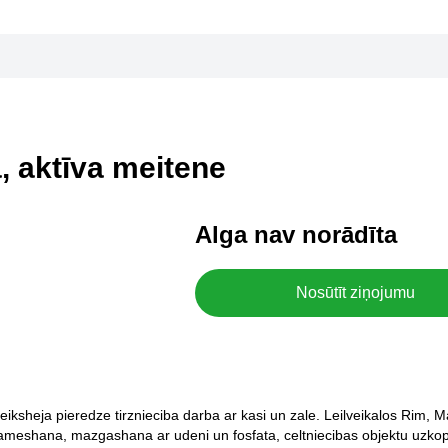
a, aktīva meitene
Alga nav norādīta
Nosūtīt ziņojumu
reiksheja pieredze tirznieciba darba ar kasi un zale. Leilveikalos Rim, 
, krameshana, mazgashana ar udeni un fosfata, celtniecibas objektu uzk