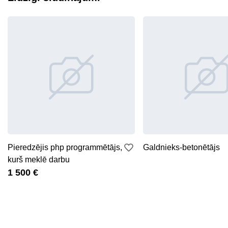
Pieredzējis php programmētājs,
Galdnieks-betonētājs
kurš meklē darbu
1 500 €