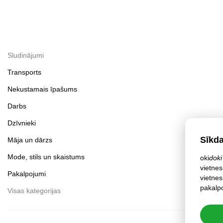
Sludinājumi
Transports
Nekustamais īpašums
Darbs
Dzīvnieki
Sīkd
Māja un dārzs
Mode, stils un skaistums
oki
doki
vietnes
Pakalpojumi
vietnes
pakalpo
Visas kategorijas