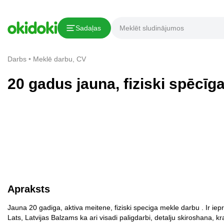
Lai sazinātos ar darba
meklētājs
Kopēt saiti
apmaksājiet piekļuvi kontaktiem
Sadaļas
Paziņojums par pārkāpumu
Darbs
Meklē darbu, CV
20 gadus jauna, fiziski spēcīg
Apraksts
Jauna 20 gadiga, aktiva meitene, fiziski speciga mekle darbu . Ir iep
Lats, Latvijas Balzams ka ari visadi paligdarbi, detalju skiroshana