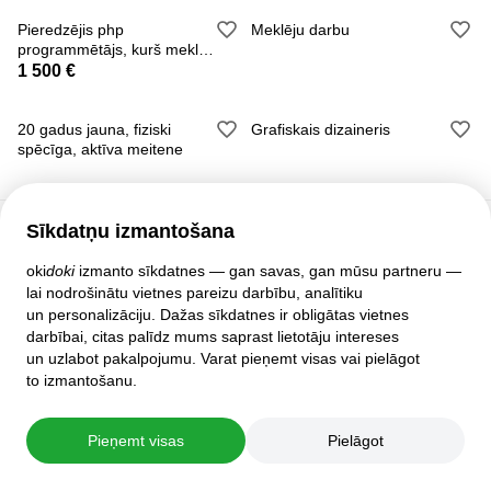
Pieredzējis php
Meklēju darbu
programmētājs, kurš meklē
darbu
1 500 €
20 gadus jauna, fiziski
Grafiskais dizaineris
spēcīga, aktīva meitene
Sīkdatņu izmantošana
Klientu atbalsts
oki
doki
izmanto sīkdatnes — gan savas, gan mūsu partneru —
lai nodrošinātu vietnes pareizu darbību, analītiku
Palīdzība
un personalizāciju. Dažas sīkdatnes ir obligātas vietnes
Politika un līgumi
darbībai, citas palīdz mums saprast lietotāju intereses
Privātuma iestatījumi
un uzlabot pakalpojumu. Varat pieņemt visas vai pielāgot
Pilnā mājas lapas versija
to izmantošanu.
© 2007–2026 oki
doki
Pieņemt visas
Pielāgot