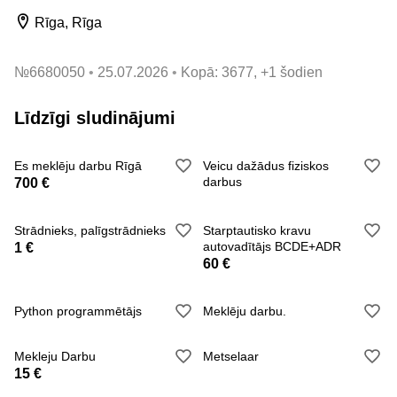
Rīga, Rīga
№
6680050
25.07.2026
Kopā: 3677, +1 šodien
Līdzīgi sludinājumi
Es meklēju darbu Rīgā
Veicu dažādus fiziskos
darbus
700 €
Strādnieks, palīgstrādnieks
Starptautisko kravu
autovadītājs BCDE+ADR
1 €
60 €
Python programmētājs
Meklēju darbu.
Mekleju Darbu
Metselaar
15 €