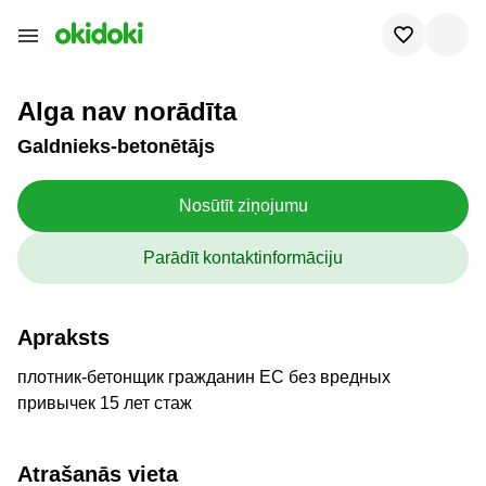
Lai sazinātos ar darba
meklētājs
apmaksājiet piekļuvi kontaktiem
Alga nav norādīta
Galdnieks-betonētājs
Nosūtīt ziņojumu
Parādīt kontaktinformāciju
Apraksts
плотник-бетонщик гражданин ЕС без вредных
привычек 15 лет стаж
Atrašanās vieta