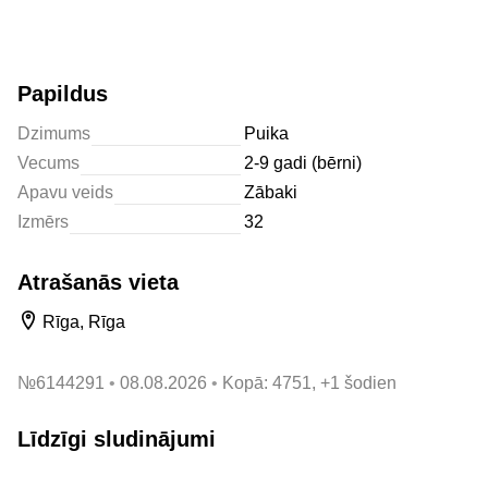
Papildus
Dzimums
Puika
Vecums
2-9 gadi (bērni)
Apavu veids
Zābaki
Izmērs
32
Atrašanās vieta
Rīga, Rīga
№
6144291
08.08.2026
Kopā: 4751, +1 šodien
Līdzīgi sludinājumi