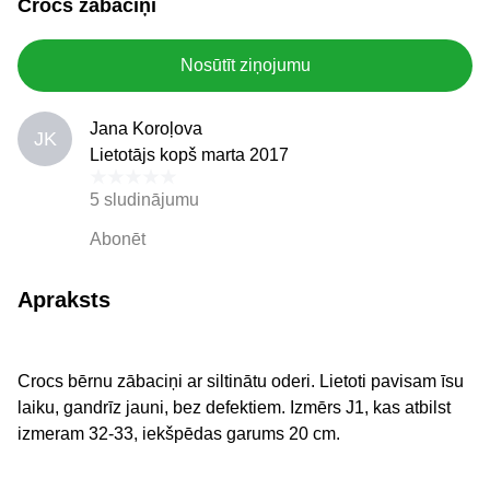
Crocs zābaciņi
Nosūtīt ziņojumu
Jana Koroļova
JK
Lietotājs kopš marta 2017
5 sludinājumu
Abonēt
Apraksts
Crocs bērnu zābaciņi ar siltinātu oderi. Lietoti pavisam īsu
laiku, gandrīz jauni, bez defektiem. Izmērs J1, kas atbilst
izmeram 32-33, iekšpēdas garums 20 cm.