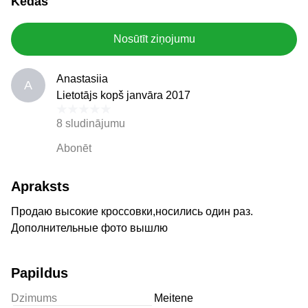
Kedas
Nosūtīt ziņojumu
Anastasiia
A
Lietotājs kopš janvāra 2017
8 sludinājumu
Abonēt
Apraksts
Продаю высокие кроссовки,носились один раз.
Дополнительные фото вышлю
Papildus
Dzimums
Meitene