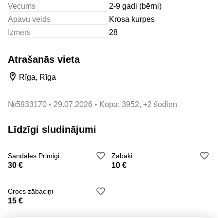
Vecums
2-9 gadi (bērni)
Apavu veids
Krosa kurpes
Izmērs
28
Atrašanās vieta
Rīga, Rīga
№
5933170
29.07.2026
Kopā: 3952, +2 šodien
Līdzīgi sludinājumi
Sandales Primigi
Zābaki
30 €
10 €
Crocs zābaciņi
15 €