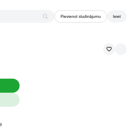
Pievienot sludinājumu
Ieiet
9
9