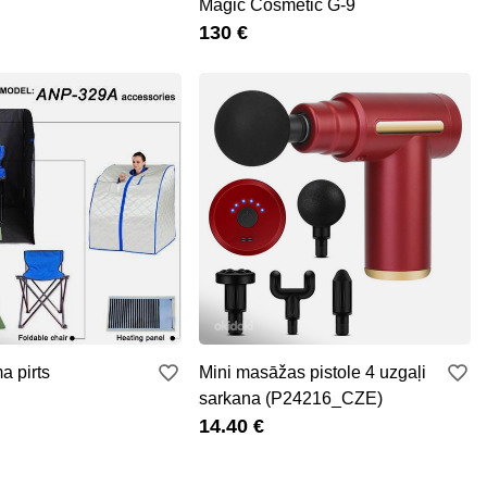
Magic Cosmetic G-9
130 €
a pirts
Mini masāžas pistole 4 uzgaļi
sarkana (P24216_CZE)
14.40 €