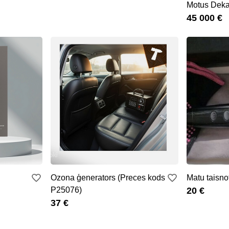
Motus Dek
45 000 €
Ozona ģenerators (Preces kods
Matu taisno
P25076)
20 €
37 €