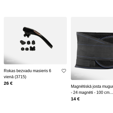
Rokas bezvadu masieris 6
vienā (3715)
26 €
Magnētiskā josta mugu
- 24 magnēti - 100 cm
XL(P15739
14 €