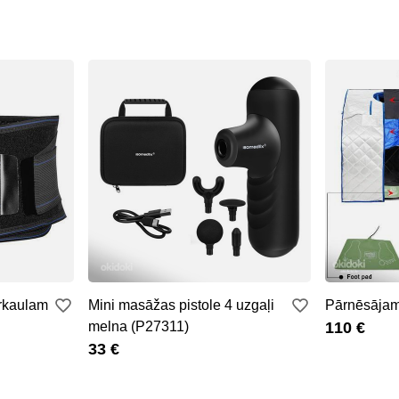
rkaulam
Mini masāžas pistole 4 uzgaļi
Pārnēsājam
melna (P27311)
110 €
33 €