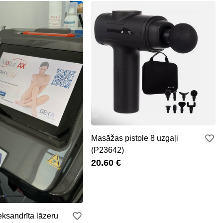
Masāžas pistole 8 uzgaļi
(P23642)
20.60 €
ksandrīta lāzeru