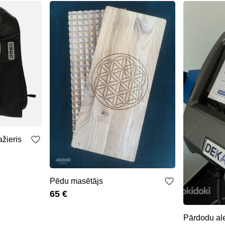
žieris
Pēdu masētājs
65 €
Pārdodu ale