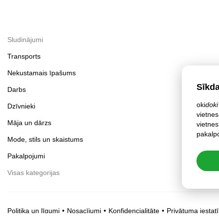
Sludinājumi
Transports
Nekustamais īpašums
Sīkd
Darbs
oki
doki
Dzīvnieki
vietnes
Māja un dārzs
vietnes
pakalpo
Mode, stils un skaistums
Pakalpojumi
Visas kategorijas
Politika un līgumi
Nosacījumi
Konfidencialitāte
Privātuma iestatī