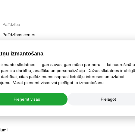
Palīdzība
Palīdzības centrs
Sludinājumu pievienošana un pagarināšana
atņu izmantošana
Darbs ar sludinājumiem
izmanto sīkdatnes — gan savas, gan mūsu partneru — lai nodrošinātu
Publicēšanas noteikumi
 pareizu darbību, analītiku un personalizāciju. Dažas sīkdatnes ir oblig
Konta drošība
 darbībai, citas palīdz mums saprast lietotāju intereses un uzlabot
jumu. Varat pieņemt visas vai pielāgot to izmantošanu.
Pieņemt visas
Pielāgot
jumi