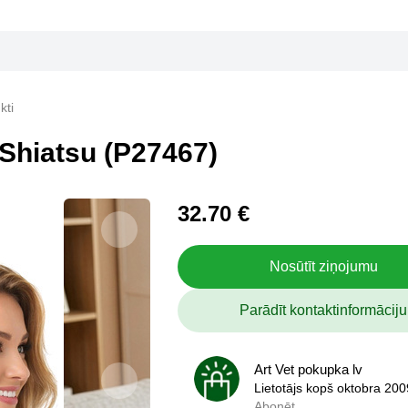
kti
Shiatsu (P27467)
32.70 €
Nosūtīt ziņojumu
Parādīt kontaktinformāciju
Art Vet pokupka lv
Art Vet pokupka lv
Lietotājs kopš oktobra 200
Lietotājs kopš oktobra 200
Abonēt