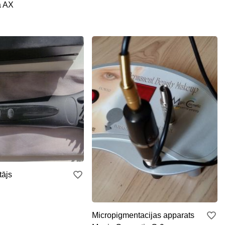
a AX
tājs
Micropigmentacijas apparats