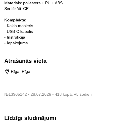
Materiāls: poliesters + PU + ABS
Sertifikāti: CE
Komplektā:
- Kakla masieris
- USB-C kabelis
- Instrukcija
- Iepakojums
Atrašanās vieta
Rīga, Rīga
№
13905142
28.07.2026
418 kopā, +5 šodien
Līdzīgi sludinājumi