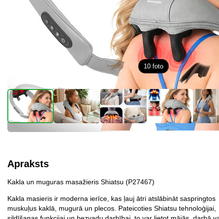
10
foto
Apraksts
Kakla un muguras masažieris Shiatsu (P27467)
Kakla masieris ir moderna ierīce, kas ļauj ātri atslābināt saspringtos
muskuļus kaklā, mugurā un plecos. Pateicoties Shiatsu tehnoloģijai,
sildīšanas funkcijai un bezvadu darbībai, to var lietot mājās, darbā va