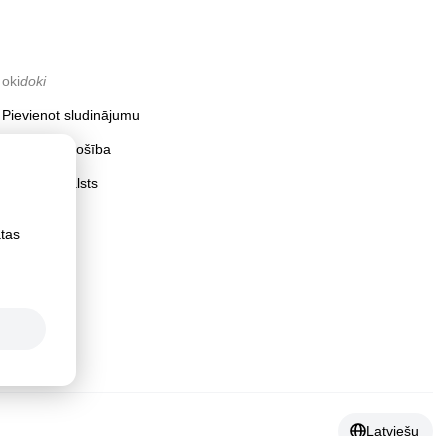
oki
doki
Pievienot sludinājumu
Interneta drošība
Klientu atbalsts
ātas
Latviešu