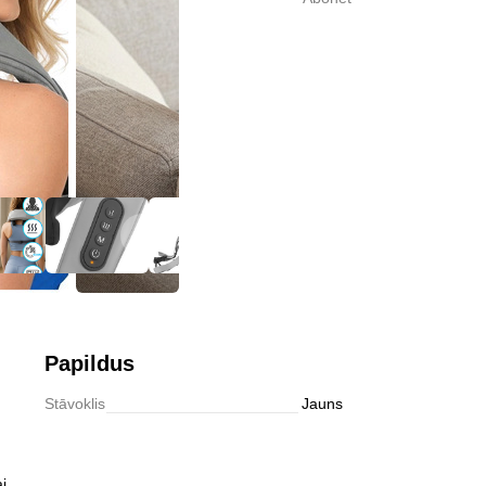
0,0
Abonēt
Papildus
Stāvoklis
Jauns
i