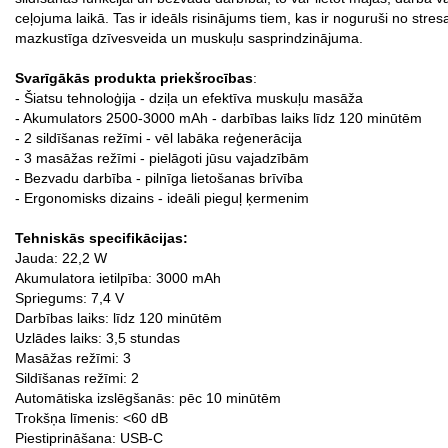
ceļojuma laikā. Tas ir ideāls risinājums tiem, kas ir noguruši no stres
mazkustīga dzīvesveida un muskuļu sasprindzinājuma.
Svarīgākās produkta priekšrocības
:
- Šiatsu tehnoloģija - dziļa un efektīva muskuļu masāža
- Akumulators 2500-3000 mAh - darbības laiks līdz 120 minūtēm
- 2 sildīšanas režīmi - vēl labāka reģenerācija
- 3 masāžas režīmi - pielāgoti jūsu vajadzībām
- Bezvadu darbība - pilnīga lietošanas brīvība
- Ergonomisks dizains - ideāli pieguļ ķermenim
Tehniskās specifikācijas:
Jauda: 22,2 W
Akumulatora ietilpība: 3000 mAh
Spriegums: 7,4 V
Darbības laiks: līdz 120 minūtēm
Uzlādes laiks: 3,5 stundas
Masāžas režīmi: 3
Sildīšanas režīmi: 2
Automātiska izslēgšanās: pēc 10 minūtēm
Trokšņa līmenis: <60 dB
Piestiprināšana: USB-C