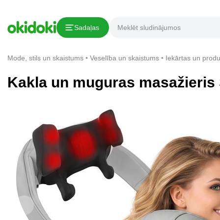
Kopēt saiti
Sadaļas
Paziņojums par pārkāpumu
Mode, stils un skaistums
Veselība un skaistums
Iekārtas un produ
Kakla un muguras masažieris 