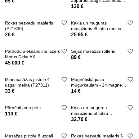
apparats Magic Cosmetic
65 €
Izgatavots no augstas kvalitātes materiāliem
G-9
130 €
Ieslēgšanas/izslēgšanas poga
Ātruma indikators (zila gaisma)
Rokas bezvadu masieris
Kakla un muguras
6 masāžas intensitātes līmeņi
(P21630)
masažieris Shiatsu melns
(4622)
26 €
25.95 €
4 dažādi uzgaļi
Izmēri bez uzgaļiem: Izmēri: 13,5 cm x 13,5 cm x 5 cm
Kabeļa garums: 50 cm
Pārdodu aleksandrīta lāzeru
Sejas masāžas rolleris
Motus Deka AX
89 €
Barošanas avots: uzlādējams
45 000 €
Uzlāde, izmantojot USB-C kabeli
Akumulatora ietilpība: 1800 mAh
Mini masāžas pistole 4
Magnētiskā josta
Ierīces jauda: 30W
uzgaļi melna (P27311)
mugurkaulam - 24 magnēti
Produkts ir CE sertificēts
- 100 cm XL(P15739
33 €
14 €
KOMPLEKTĀ IETILPST:
Pārnēsājama pirts
Kakla un muguras
Masāžas pistole
masažieris Shiatsu
110 €
4 maināmie uzgaļi
(P27467)
32.70 €
USB kabelis
Oriģinālais iepakojums
Masāžas pistole 8 uzgaļi
Rokas bezvadu masieris 6