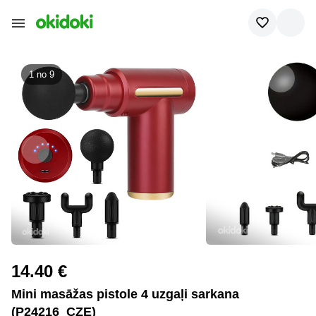
1 no
9
14.40 €
Mini masāžas pistole 4 uzgaļi sarkana
(P24216_CZE)