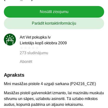
Nosūtīt ziņojumu
Parādīt kontaktinformāciju
Art Vet pokupka lv
Lietotājs kopš oktobra 2009
273 sludinājumu
Abonēt
Apraksts
Mini masāžas pistole 4 uzgaļi sarkana (P24216_CZE)
Masāžas pistoli galvenokārt izmanto, lai mazinātu muskuļu
stīvumu un sāpes, uzlabotu asinsriti. Tā uzlabo mīkstos
audus, kopumā paātrina un atjauno iekaisumu.