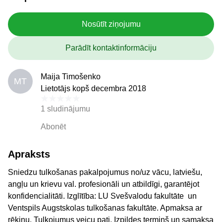
Nosūtīt ziņojumu
Parādīt kontaktinformāciju
Maija Timošenko
MT
Lietotājs kopš decembra 2018
1 sludinājumu
Abonēt
Apraksts
Sniedzu tulkošanas pakalpojumus no/uz vācu, latviešu,
angļu un krievu val. profesionāli un atbildīgi, garantējot
konfidencialitāti. Izglītība: LU Svešvalodu fakultāte un
Ventspils Augstskolas tulkošanas fakultāte. Apmaksa ar
rēķinu. Tulkojumus veicu pati. Izpildes termiņš un samaksa