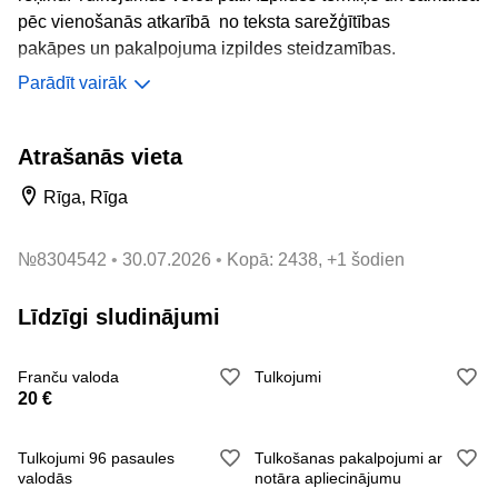
pēc vienošanās atkarībā no teksta sarežģītības
pakāpes un pakalpojuma izpildes steidzamības.
Parādīt vairāk
Gadījumā, ja es neatbildu uz Jūsu zvanu, nosūtiet man
sms vai e-pasta vēstuli. Es noteikti sazināšos ar Jums.
Atrašanās vieta
Cieņā Maija
Rīga, Rīga
№
8304542
30.07.2026
Kopā: 2438, +1 šodien
Līdzīgi sludinājumi
Franču valoda
Tulkojumi
20 €
Tulkojumi 96 pasaules
Tulkošanas pakalpojumi ar
valodās
notāra apliecinājumu