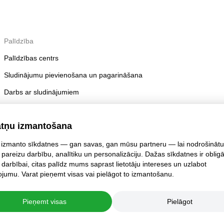
Palīdzība
Palīdzības centrs
Sludinājumu pievienošana un pagarināšana
Darbs ar sludinājumiem
Publicēšanas noteikumi
atņu izmantošana
Konta drošība
izmanto sīkdatnes — gan savas, gan mūsu partneru — lai nodrošinātu
 pareizu darbību, analītiku un personalizāciju. Dažas sīkdatnes ir oblig
 darbībai, citas palīdz mums saprast lietotāju intereses un uzlabot
jumu. Varat pieņemt visas vai pielāgot to izmantošanu.
Pieņemt visas
Pielāgot
jumi