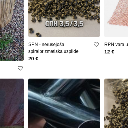
SPN - nerūsējošā
RPN vara u
spirālprizmatiskā uzpilde
12 €
20 €