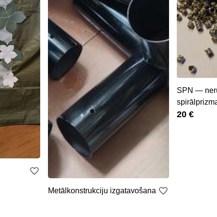
SPN — ner
spirālprizm
20 €
Metālkonstrukciju izgatavošana