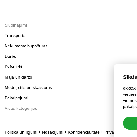
Sludinājumi
Transports
Nekustamais īpašums
Darbs
Dzīvnieki
Sīkd
Māja un dārzs
Mode, stils un skaistums
oki
doki
vietnes
Pakalpojumi
vietnes
pakalpo
Visas kategorijas
Politika un līgumi
Nosacījumi
Konfidencialitāte
Privātuma iestatī