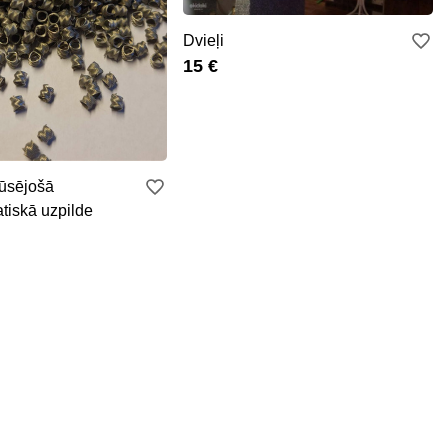
Dvieļi
15 €
ūsējošā
atiskā uzpilde