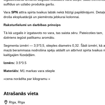
sulfīdus un uzlabo produkta garšu.
Vara
SPN
attīra spirta tvaikus labāk nekā līdzīgi papildinājumi. Detaļa
droša ekspluatācijā un piemērota jebkurai kolonnai.
Raksturlielumi un darbības princips
Tā kā uzgalis ir izgatavots no vara, tas saista sēru. Pateicoties tam,
dzēriens iegūst patīkamu aromātu.
Segmenta izmēri — 3,5*3,5, stieples diametrs 0,32. Šādi izmēri, kā a
mazā berammasa nodrošina spēju atdalīt un atbrīvot spirta tvaikus 
kaitīgajām fūzeļeļļām.
Izmērs:
3.5*3.5
Materiāls:
M1 markas vara stieple
«cena norādīta par kilogramu »
Atrašanās vieta
Rīga, Rīga