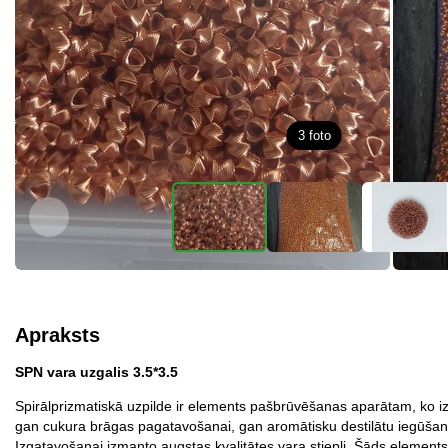
3
foto
Apraksts
SPN vara uzgalis 3.5*3.5
Spirālprizmatiskā uzpilde ir elements pašbrūvēšanas aparātam, ko 
gan cukura brāgas pagatavošanai, gan aromātisku destilātu iegūšan
Izgatavošanai izmanto augstas kvalitātes vara stiepli. Šāds elements