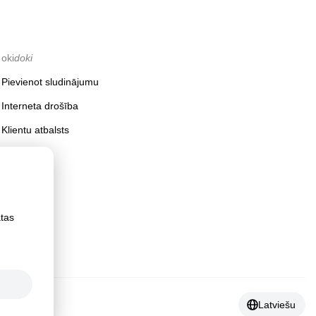
oki
doki
Pievienot sludinājumu
Interneta drošība
Klientu atbalsts
ātas
Latviešu