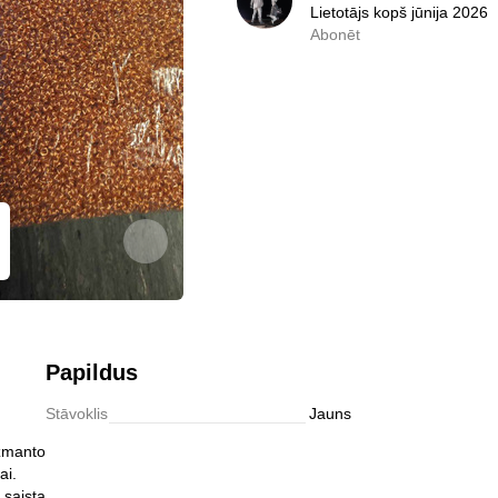
Lietotājs kopš jūnija 2026
Lietotājs kopš jūnija 2026
Abonēt
0,0
Abonēt
Papildus
Stāvoklis
Jauns
izmanto
ai.
 saista