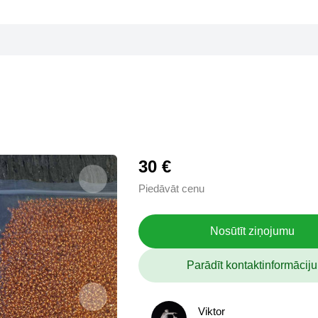
30 €
Piedāvāt cenu
Nosūtīt ziņojumu
Parādīt kontaktinformāciju
Viktor
Viktor