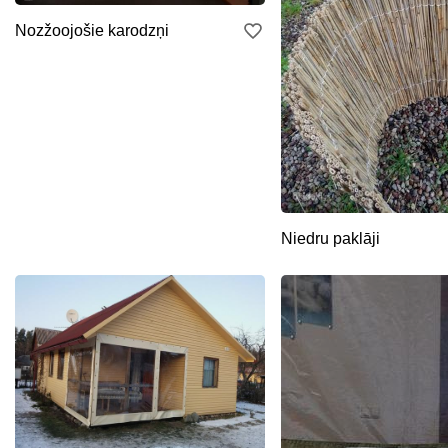
Nozžoojošie karodzņi
Niedru paklāji