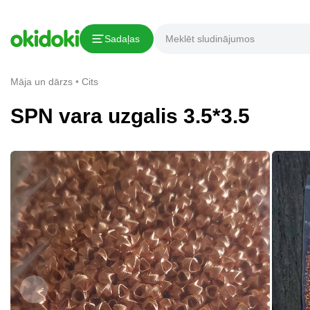
Kopēt saiti
Sadaļas
Paziņojums par pārkāpumu
Māja un dārzs
Cits
SPN vara uzgalis 3.5*3.5